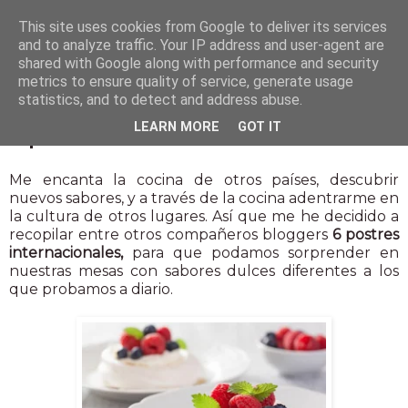
This site uses cookies from Google to deliver its services
and to analyze traffic. Your IP address and user-agent are
shared with Google along with performance and security
metrics to ensure quality of service, generate usage
statistics, and to detect and address abuse.
7 oct 2015
LEARN MORE
GOT IT
6 postres internacionales
Me encanta la cocina de otros países, descubrir
nuevos sabores, y a través de la cocina adentrarme en
la cultura de otros lugares. Así que me he decidido a
recopilar entre otros compañeros bloggers
6 postres
internacionales,
para que podamos sorprender en
nuestras mesas con sabores dulces diferentes a los
que probamos a diario.