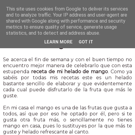
This site uses cookies from Google to deliver its services
and to analyze traffic. Your IP address and user-agent are
shared with Google along with performance and security
metrics to ensure quality of service, generate usage
statistics, and to detect and address abuse.
24 abr 2015
LEARN MORE
GOT IT
Helado de mango
Se acerca el fin de semana y con el buen tiempo no
encuentro mejor manera de celebrarlo que con esta
estupenda
receta de mi helado de mango
. Como ya
sabéis por todas mis recetas este es un helado
bastante sencillo de elaborar y que evidentemente
cada cual puede disfrutarlo de la fruta que más le
guste.
En mi casa el mango es una de las frutas que gusta a
todos, así que por eso he optado por él, pero si te
gusta otra fruta más, o sencillamente no tienes
mango en casa, pues lo sustituyes por la que más te
guste y helado refrescante al canto.