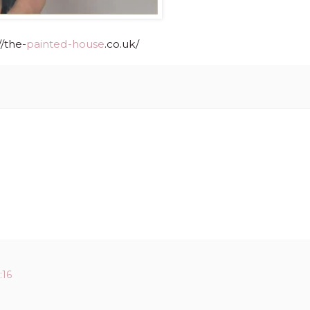
//the-
painted-house
.co.uk/
:16