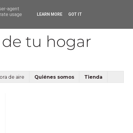
user-agent
erate usage
LEARN MORE
GOT IT
ora de aire
Quiénes somos
Tienda