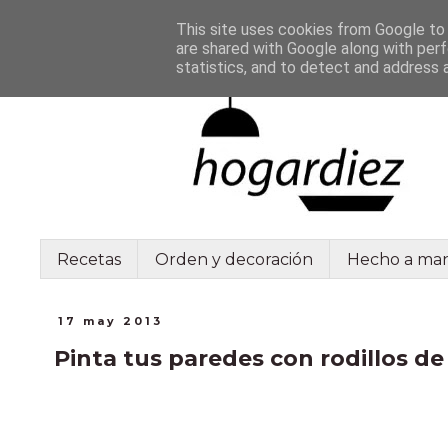
This site uses cookies from Google to d
are shared with Google along with perf
statistics, and to detect and address 
Recetas
Orden y decoración
Hecho a ma
17 may 2013
Pinta tus paredes con rodillos de