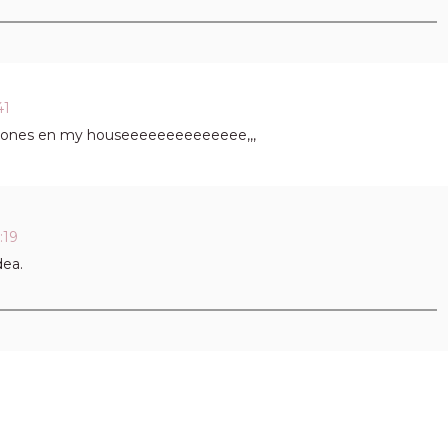
41
taciones en my houseeeeeeeeeeeeee,,,
:19
dea.