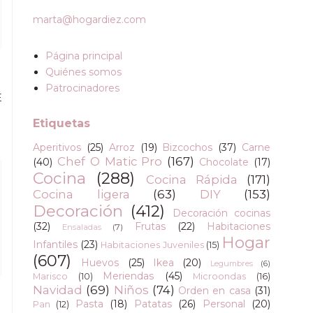
marta@hogardiez.com
Página principal
Quiénes somos
Patrocinadores
É
Etiquetas
Aperitivos
(25)
Arroz
(19)
Bizcochos
(37)
Carne
Chef O Matic Pro
(167)
(40)
Chocolate
(17)
Cocina
(288)
Cocina Rápida
(171)
Cocina ligera
(63)
DIY
(153)
Decoración
(412)
Decoración cocinas
(32)
Frutas
(22)
Habitaciones
Ensaladas
(7)
Hogar
Infantiles
(23)
Habitaciones Juveniles
(15)
(607)
Huevos
(25)
Ikea
(20)
Legumbres
(6)
Meriendas
(45)
Marisco
(10)
Microondas
(16)
Navidad
(69)
Niños
(74)
Orden en casa
(31)
Pasta
(18)
Patatas
(26)
Personal
(20)
Pan
(12)