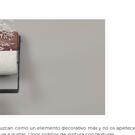
a luzcan como un elemento decorativo más y no os apetec
a a gustar. Unos rodillos de pintura con texturas.