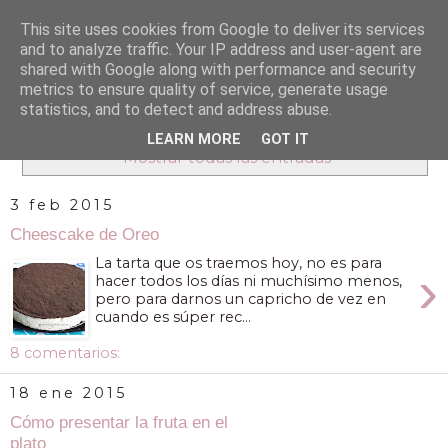
This site uses cookies from Google to deliver its services
and to analyze traffic. Your IP address and user-agent are
shared with Google along with performance and security
metrics to ensure quality of service, generate usage
statistics, and to detect and address abuse.
Mostrando entradas con la etiqueta
Postres
.
LEARN MORE
GOT IT
Mostrar todas las entradas
3 feb 2015
Cheescake de Oreo
La tarta que os traemos hoy, no es para
›
hacer todos los días ni muchísimo menos,
pero para darnos un capricho de vez en
cuando es súper rec...
8 comentarios:
18 ene 2015
Cómo presentar la fruta en el
plato