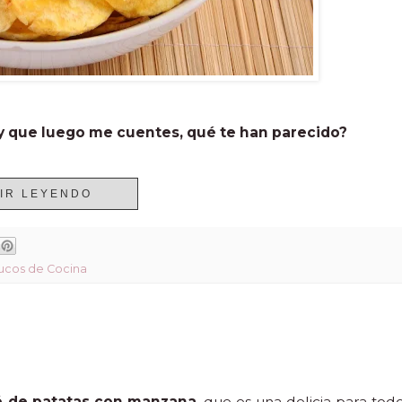
 y que luego me cuentes, qué te han parecido?
IR LEYENDO
ucos de Cocina
é de patatas con manzana
, que es una delicia para tod