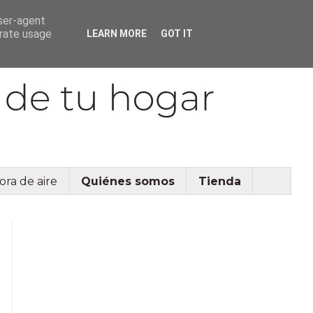
user-agent
erate usage
LEARN MORE
GOT IT
ora de aire
Quiénes somos
Tienda