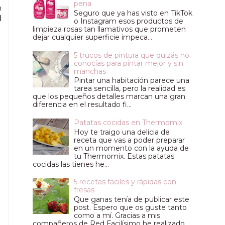
pena
n
Seguro que ya has visto en TikTok
l
o Instagram esos productos de
limpieza rosas tan llamativos que prometen
dejar cualquier superficie impeca...
5 trucos de pintura que quizás no
conocías para pintar mejor y sin
manchas
Pintar una habitación parece una
tarea sencilla, pero la realidad es
que los pequeños detalles marcan una gran
diferencia en el resultado fi...
Patatas cocidas en Thermomix
Hoy te traigo una delicia de
receta que vas a poder preparar
en un momento con la ayuda de
tu Thermomix. Estas patatas
cocidas las tienes he...
5 recetas fáciles y rápidas con
fresas
Que ganas tenía de publicar este
post. Espero que os guste tanto
como a mí. Gracias a mis
compañeros de Red Facilísimo he realizado