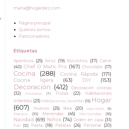
marta@hogardiez.com
y
Página principal
Quiénes somos
Patrocinadores
Etiquetas
Aperitivos
(25)
Arroz
(19)
Bizcochos
(37)
Carne
Chef O Matic Pro
(167)
(40)
Chocolate
(17)
Cocina
(288)
Cocina Rápida
(171)
Cocina ligera
(63)
DIY
(153)
Decoración
(412)
Decoración cocinas
(32)
Frutas
(22)
Habitaciones
Ensaladas
(7)
Hogar
Infantiles
(23)
Habitaciones Juveniles
(15)
(607)
Huevos
(25)
Ikea
(20)
Legumbres
(6)
Meriendas
(45)
Marisco
(10)
Microondas
(16)
Navidad
(69)
Niños
(74)
Orden en casa
(31)
Pasta
(18)
Patatas
(26)
Personal
(20)
Pan
(12)