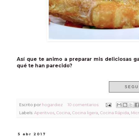
Así que te animo a preparar mis deliciosas 
qué te han parecido?
SEGU
Escrito por
hogardiez
10 comentarios:
Labels:
Aperitivos
,
Cocina
,
Cocina ligera
,
Cocina Rápida
,
Mic
5 abr 2017