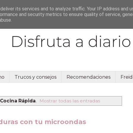
eliver its services and to analyze traffic. Your IP address and 
ormance and security metrics to ensure quality of service, gen
abuse.
no
Trucos y consejos
Recomendaciones
Freid
Cocina Rápida
.
Mostrar todas las entradas
rduras con tu microondas