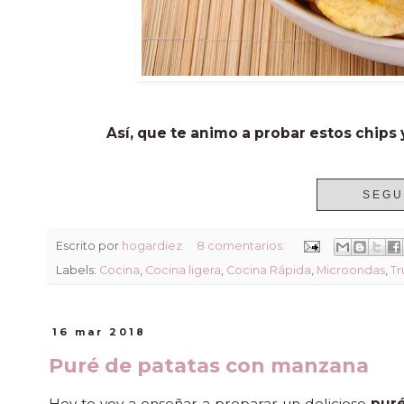
Así, que te animo a probar estos chips
SEGU
Escrito por
hogardiez
8 comentarios:
Labels:
Cocina
,
Cocina ligera
,
Cocina Rápida
,
Microondas
,
Tr
16 mar 2018
Puré de patatas con manzana
Hoy te voy a enseñar a preparar un delicioso
pur