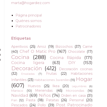
marta@hogardiez.com
Página principal
Quiénes somos
Patrocinadores
Etiquetas
Aperitivos
(25)
Arroz
(19)
Bizcochos
(37)
Carne
a
Chef O Matic Pro
(167)
(40)
Chocolate
(17)
a
Cocina
(288)
Cocina Rápida
(171)
a
Cocina ligera
(63)
DIY
(153)
Decoración
(412)
Decoración cocinas
(32)
Frutas
(22)
Habitaciones
Ensaladas
(7)
Hogar
Infantiles
(23)
Habitaciones Juveniles
(15)
(607)
Huevos
(25)
Ikea
(20)
Legumbres
(6)
Meriendas
(45)
Marisco
(10)
Microondas
(16)
Navidad
(69)
Niños
(74)
Orden en casa
(31)
Pasta
(18)
Patatas
(26)
Personal
(20)
Pan
(12)
Post Patrocinado
Pescados
(24)
Pollo
(39)