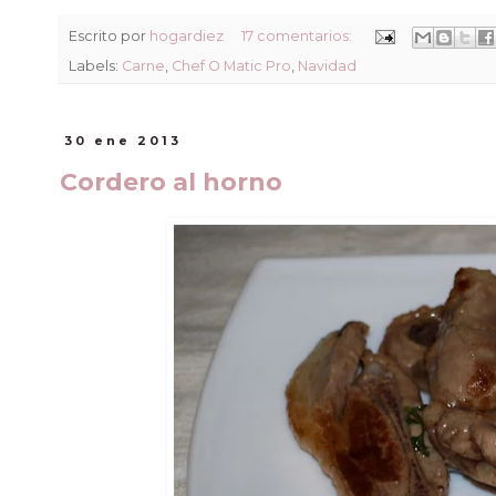
Escrito por
hogardiez
17 comentarios:
Labels:
Carne
,
Chef O Matic Pro
,
Navidad
30 ene 2013
Cordero al horno