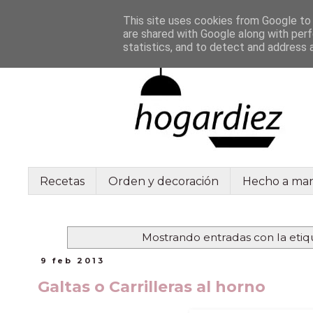
This site uses cookies from Google to d
are shared with Google along with perf
statistics, and to detect and address 
Recetas
Orden y decoración
Hecho a ma
Mostrando entradas con la eti
9 feb 2013
Galtas o Carrilleras al horno