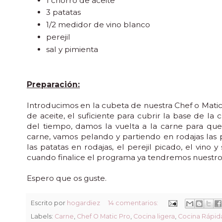
1 chorro de aceite
3 patatas
1/2 medidor de vino blanco
perejil
sal y pimienta
Preparación:
Introducimos en la cubeta de nuestra Chef o Matic 
de aceite, el suficiente para cubrir la base de l
del tiempo, damos la vuelta a la carne para qu
carne, vamos pelando y partiendo en rodajas las 
las patatas en rodajas, el perejil picado, el vi
cuando finalice el programa ya tendremos nuestro p
Espero que os guste.
Escrito por
hogardiez
14 comentarios:
Labels:
Carne
,
Chef O Matic Pro
,
Cocina ligera
,
Cocina Rápid