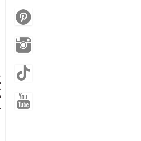
y
a
y
n
r
r