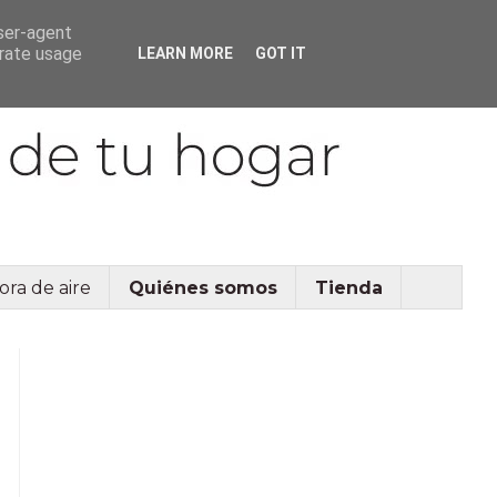
user-agent
erate usage
LEARN MORE
GOT IT
ora de aire
Quiénes somos
Tienda