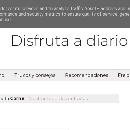
eliver its services and to analyze traffic. Your IP address and 
ormance and security metrics to ensure quality of service, gen
abuse.
no
Trucos y consejos
Recomendaciones
Freid
queta
Carne
.
Mostrar todas las entradas