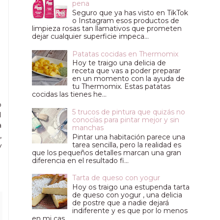
pena
Seguro que ya has visto en TikTok
o Instagram esos productos de
limpieza rosas tan llamativos que prometen
dejar cualquier superficie impeca...
Patatas cocidas en Thermomix
Hoy te traigo una delicia de
receta que vas a poder preparar
en un momento con la ayuda de
tu Thermomix. Estas patatas
cocidas las tienes he...
o
5 trucos de pintura que quizás no
d
conocías para pintar mejor y sin
a
manchas
,
Pintar una habitación parece una
tarea sencilla, pero la realidad es
y
que los pequeños detalles marcan una gran
diferencia en el resultado fi...
Tarta de queso con yogur
Hoy os traigo una estupenda tarta
de queso con yogur , una delicia
de postre que a nadie dejará
indiferente y es que por lo menos
en mi cas...